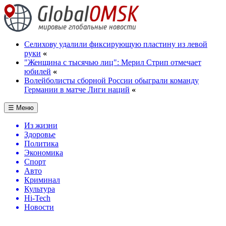
Селихову удалили фиксирующую пластину из левой
руки
«
"Женщина с тысячью лиц": Мерил Стрип отмечает
юбилей
«
Волейболисты сборной России обыграли команду
Германии в матче Лиги наций
«
☰ Меню
Из жизни
Здоровье
Политика
Экономика
Спорт
Авто
Криминал
Культура
Hi-Tech
Новости