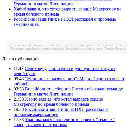
Германии в матче Лиги наций
Хабиб заявил, что хотел вырвать сердце Макгрегору во
время болевого приема
Российский защитник из НХЛ рассказал о проблеме
американцев
Нужно ли утеплять дом из газоблока и чем лучше это сделать
Экологический след: с
Изучение английского самостоятельно
Отмывание компетентности: Герман Поляков 
Лента публикаций
11:43
Селихову удалили фиксирующую пластину из
левой руки
09:43
"Женщина с тысячью лиц": Мерил Стрип отмечает
юбилей
03:33
Волейболисты сборной России обыграли команду
Германии в матче Лиги наций
21:33
Хабиб заявил, что хотел вырвать сердце
Макгрегору во время болевого приема
19:33
Российский защитник из НХЛ рассказал о
проблеме американцев
17:33
Уран оказался властелином горячих "темных"
колец, заявляют астрономы