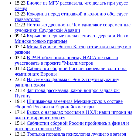
15:23
Биолог из МГУ рассказала, что делать при укусе
клеща
13:23
Кокорина перед отправкой в колонию обследует
травматолог
11:23
Не только древности. Чем удивляют современные
художники Саудовской Аравии
09:14
Курьянов: первые впечатления от деревни Игр в
Минске только приятные
07:14
Мила Кунис и Эштон Катчер ответили на слухи о
разводе
03:14
В РАН объяснили, почему НАСА не смогло
участвовать в проекте "Миллиметрон"
01:14
Саблистки сборной России завоевали золото на
чемпионате Европы
23:14
На съемках фильма с Энн Хэтэуэй мужчину
ранили ножом
21:14
Загитова рассказала, какой вопрос задала бы
Путину
19:14
Шишмакова заменила Менжинскую в составе
сборной России на Европейские игры
17:14
Быков о наградах россиян в НХЛ: наши игроки на
высоте мирового хоккея
15:14
Саблистки сборной России пробились в финал и
поспорят за золото ЧЕ
13:13
Третьяка поразила психология лучшего вратаря