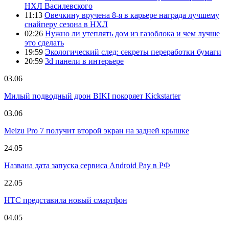
НХЛ Василевского
11:13
Овечкину вручена 8-я в карьере награда лучшему
снайперу сезона в НХЛ
02:26
Нужно ли утеплять дом из газоблока и чем лучше
это сделать
19:59
Экологический след: секреты переработки бумаги
20:59
3d панели в интерьере
03.06
Милый подводный дрон BIKI покоряет Kickstarter
03.06
Meizu Pro 7 получит второй экран на задней крышке
24.05
Названа дата запуска сервиса Android Pay в РФ
22.05
HTC представила новый смартфон
04.05