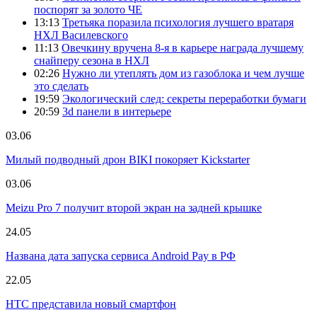
поспорят за золото ЧЕ
13:13
Третьяка поразила психология лучшего вратаря
НХЛ Василевского
11:13
Овечкину вручена 8-я в карьере награда лучшему
снайперу сезона в НХЛ
02:26
Нужно ли утеплять дом из газоблока и чем лучше
это сделать
19:59
Экологический след: секреты переработки бумаги
20:59
3d панели в интерьере
03.06
Милый подводный дрон BIKI покоряет Kickstarter
03.06
Meizu Pro 7 получит второй экран на задней крышке
24.05
Названа дата запуска сервиса Android Pay в РФ
22.05
HTC представила новый смартфон