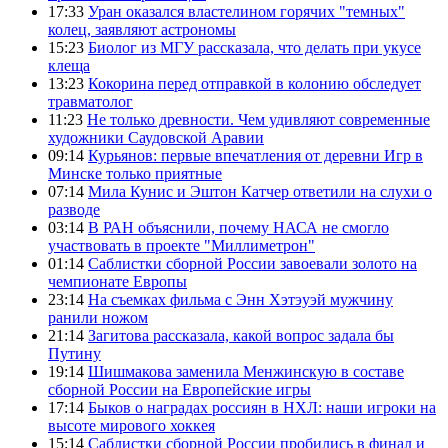
17:33
Уран оказался властелином горячих "темных"
колец, заявляют астрономы
15:23
Биолог из МГУ рассказала, что делать при укусе
клеща
13:23
Кокорина перед отправкой в колонию обследует
травматолог
11:23
Не только древности. Чем удивляют современные
художники Саудовской Аравии
09:14
Курьянов: первые впечатления от деревни Игр в
Минске только приятные
07:14
Мила Кунис и Эштон Катчер ответили на слухи о
разводе
03:14
В РАН объяснили, почему НАСА не смогло
участвовать в проекте "Миллиметрон"
01:14
Саблистки сборной России завоевали золото на
чемпионате Европы
23:14
На съемках фильма с Энн Хэтэуэй мужчину
ранили ножом
21:14
Загитова рассказала, какой вопрос задала бы
Путину
19:14
Шишмакова заменила Менжинскую в составе
сборной России на Европейские игры
17:14
Быков о наградах россиян в НХЛ: наши игроки на
высоте мирового хоккея
15:14
Саблистки сборной России пробились в финал и