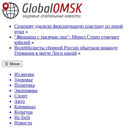
Селихову удалили фиксирующую пластину из левой
руки
«
"Женщина с тысячью лиц": Мерил Стрип отмечает
юбилей
«
Волейболисты сборной России обыграли команду
Германии в матче Лиги наций
«
☰ Меню
Из жизни
Здоровье
Политика
Экономика
Спорт
Авто
Криминал
Культура
Hi-Tech
Новости