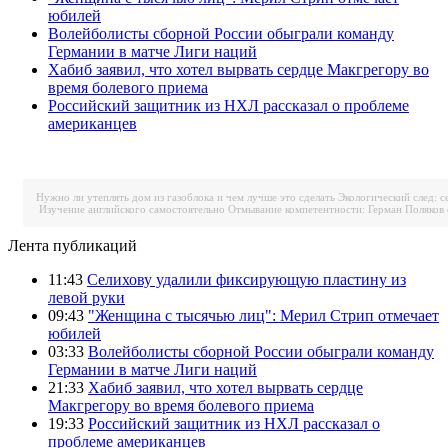
юбилей
Волейболисты сборной России обыграли команду
Германии в матче Лиги наций
Хабиб заявил, что хотел вырвать сердце Макгрегору во
время болевого приема
Российский защитник из НХЛ рассказал о проблеме
американцев
Нужно ли утеплять дом из газоблока и чем лучше это сделать
Экологический след: с
Изучение английского самостоятельно
Отмывание компетентности: Герман Поляков 
Лента публикаций
11:43
Селихову удалили фиксирующую пластину из
левой руки
09:43
"Женщина с тысячью лиц": Мерил Стрип отмечает
юбилей
03:33
Волейболисты сборной России обыграли команду
Германии в матче Лиги наций
21:33
Хабиб заявил, что хотел вырвать сердце
Макгрегору во время болевого приема
19:33
Российский защитник из НХЛ рассказал о
проблеме американцев