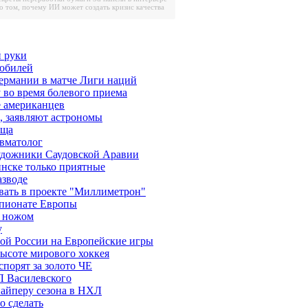
о том, почему ИИ может создать кризис качества
 руки
 юбилей
ермании в матче Лиги наций
у во время болевого приема
е американцев
, заявляют астрономы
еща
авматолог
художники Саудовской Аравии
инске только приятные
азводе
вать в проекте "Миллиметрон"
мпионате Европы
и ножом
у
ой России на Европейские игры
высоте мирового хоккея
порят за золото ЧЕ
Л Василевского
найперу сезона в НХЛ
о сделать