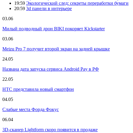
19:59
Экологический след: секреты переработки бумаги
20:59
3d панели в интерьере
03.06
Милый подводный дрон BIKI покоряет Kickstarter
03.06
Meizu Pro 7 получит второй экран на задней крышке
24.05
Названа дата запуска сервиса Android Pay в РФ
22.05
HTC представила новый смартфон
04.05
Слабые места Форда Фокус
06.04
3D-сканер Lightform скоро появится в продаже