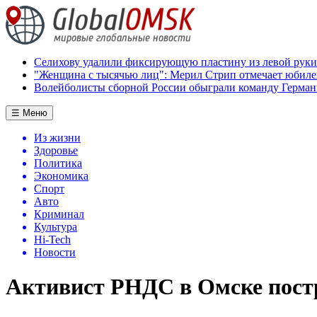
Селихову удалили фиксирующую пластину из левой руки
"Женщина с тысячью лиц": Мерил Стрип отмечает юбил
Волейболисты сборной России обыграли команду Герман
☰ Меню
Из жизни
Здоровье
Политика
Экономика
Спорт
Авто
Криминал
Культура
Hi-Tech
Новости
Активист РНДС в Омске постр