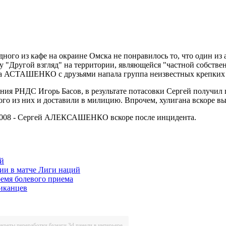
дного из кафе на окраине Омска не понравилось то, что один и
ругой взгляд" на территории, являющейся "частной собственн
 на АСТАШЕНКО с друзьями напала группа неизвестных крепких
я РНДС Игорь Басов, в результате потасовки Сергей получил п
го из них и доставили в милицию. Впрочем, хулигана вскоре вы
2008 - Сергей АЛЕКСАШЕНКО вскоре после инцидента.
ей
ии в матче Лиги наций
ремя болевого приема
риканцев
екреты переработки бумаги
3d панели в интерьере