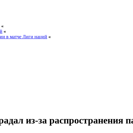
«
ей
«
ии в матче Лиги наций
«
адал из-за распространения п