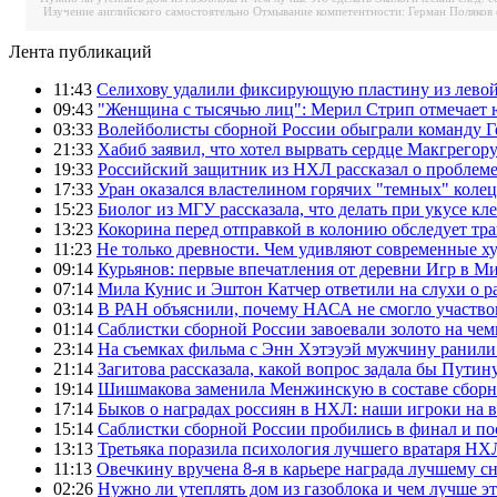
Изучение английского самостоятельно
Отмывание компетентности: Герман Поляков 
Лента публикаций
11:43
Селихову удалили фиксирующую пластину из левой
09:43
"Женщина с тысячью лиц": Мерил Стрип отмечает
03:33
Волейболисты сборной России обыграли команду Г
21:33
Хабиб заявил, что хотел вырвать сердце Макгрегор
19:33
Российский защитник из НХЛ рассказал о проблем
17:33
Уран оказался властелином горячих "темных" колец
15:23
Биолог из МГУ рассказала, что делать при укусе кл
13:23
Кокорина перед отправкой в колонию обследует тр
11:23
Не только древности. Чем удивляют современные 
09:14
Курьянов: первые впечатления от деревни Игр в М
07:14
Мила Кунис и Эштон Катчер ответили на слухи о р
03:14
В РАН объяснили, почему НАСА не смогло участво
01:14
Саблистки сборной России завоевали золото на че
23:14
На съемках фильма с Энн Хэтэуэй мужчину ранил
21:14
Загитова рассказала, какой вопрос задала бы Путин
19:14
Шишмакова заменила Менжинскую в составе сборн
17:14
Быков о наградах россиян в НХЛ: наши игроки на 
15:14
Саблистки сборной России пробились в финал и пос
13:13
Третьяка поразила психология лучшего вратаря НХ
11:13
Овечкину вручена 8-я в карьере награда лучшему с
02:26
Нужно ли утеплять дом из газоблока и чем лучше эт