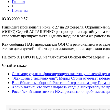
Главная
>
Политика
03.03.2009 9:57
Инцидент произошел в ночь, с 27 на 28 февраля. Охранникам о
(ООГС) Сергей АСТАШЕНКО распространял партийную газету "Д
словесных препирательств. Однако позднее в этом же районе
Как сообщил ПАН председатель ООГС и регионального отделени
только дали достойный отпор нападавшим, но и задержали одно
На фото (С) ОРО РНДС из "Открытой Омской Фотогалереи", 
Читайте также
Селихову удалили фиксирующую пластину из левой руки
"Женщина с тысячью лиц": Мерил Стрип отмечает юбил
Волейболисты сборной России обыграли команду Герман
Хабиб заявил, что хотел вырвать сердце Макгрегору во в
Российский защитник из НХЛ рассказал о проблеме аме
Нужно ли утеплять дом из газоблока и чем лучше это сделать
Экологический след: с