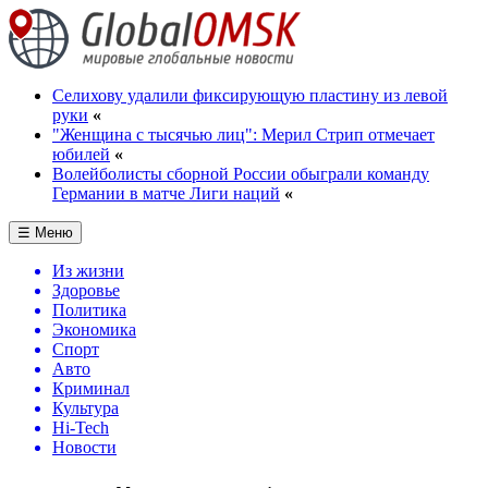
Селихову удалили фиксирующую пластину из левой
руки
«
"Женщина с тысячью лиц": Мерил Стрип отмечает
юбилей
«
Волейболисты сборной России обыграли команду
Германии в матче Лиги наций
«
☰ Меню
Из жизни
Здоровье
Политика
Экономика
Спорт
Авто
Криминал
Культура
Hi-Tech
Новости