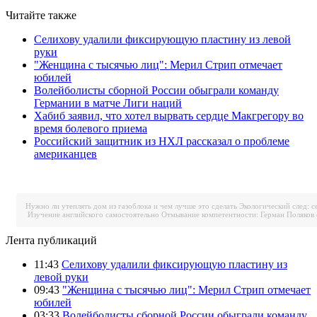
Читайте также
Селихову удалили фиксирующую пластину из левой
руки
"Женщина с тысячью лиц": Мерил Стрип отмечает
юбилей
Волейболисты сборной России обыграли команду
Германии в матче Лиги наций
Хабиб заявил, что хотел вырвать сердце Макгрегору во
время болевого приема
Российский защитник из НХЛ рассказал о проблеме
американцев
Нужно ли утеплять дом из газоблока и чем лучше это сделать
Экологический след: с
Изучение английского самостоятельно
Отмывание компетентности: Герман Поляков 
Лента публикаций
11:43
Селихову удалили фиксирующую пластину из
левой руки
09:43
"Женщина с тысячью лиц": Мерил Стрип отмечает
юбилей
03:33
Волейболисты сборной России обыграли команду