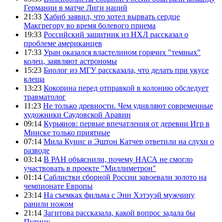
Германии в матче Лиги наций
21:33
Хабиб заявил, что хотел вырвать сердце
Макгрегору во время болевого приема
19:33
Российский защитник из НХЛ рассказал о
проблеме американцев
17:33
Уран оказался властелином горячих "темных"
колец, заявляют астрономы
15:23
Биолог из МГУ рассказала, что делать при укусе
клеща
13:23
Кокорина перед отправкой в колонию обследует
травматолог
11:23
Не только древности. Чем удивляют современные
художники Саудовской Аравии
09:14
Курьянов: первые впечатления от деревни Игр в
Минске только приятные
07:14
Мила Кунис и Эштон Катчер ответили на слухи о
разводе
03:14
В РАН объяснили, почему НАСА не смогло
участвовать в проекте "Миллиметрон"
01:14
Саблистки сборной России завоевали золото на
чемпионате Европы
23:14
На съемках фильма с Энн Хэтэуэй мужчину
ранили ножом
21:14
Загитова рассказала, какой вопрос задала бы
Путину