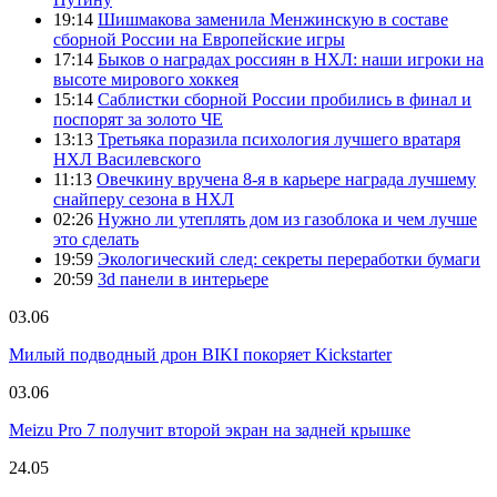
19:14
Шишмакова заменила Менжинскую в составе
сборной России на Европейские игры
17:14
Быков о наградах россиян в НХЛ: наши игроки на
высоте мирового хоккея
15:14
Саблистки сборной России пробились в финал и
поспорят за золото ЧЕ
13:13
Третьяка поразила психология лучшего вратаря
НХЛ Василевского
11:13
Овечкину вручена 8-я в карьере награда лучшему
снайперу сезона в НХЛ
02:26
Нужно ли утеплять дом из газоблока и чем лучше
это сделать
19:59
Экологический след: секреты переработки бумаги
20:59
3d панели в интерьере
03.06
Милый подводный дрон BIKI покоряет Kickstarter
03.06
Meizu Pro 7 получит второй экран на задней крышке
24.05