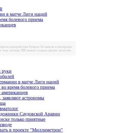
ей
ии в матче Лиги наций
ремя болевого приема
риканцев
екреты переработки бумаги
3d панели в интерьере
о том, почему ИИ может создать кризис качества
 руки
 юбилей
ермании в матче Лиги наций
у во время болевого приема
е американцев
, заявляют астрономы
еща
авматолог
художники Саудовской Аравии
инске только приятные
азводе
вать в проекте "Миллиметрон"