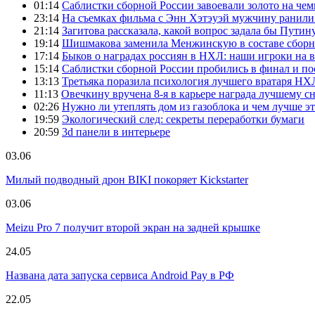
01:14
Саблистки сборной России завоевали золото на че
23:14
На съемках фильма с Энн Хэтэуэй мужчину ранил
21:14
Загитова рассказала, какой вопрос задала бы Путин
19:14
Шишмакова заменила Менжинскую в составе сборн
17:14
Быков о наградах россиян в НХЛ: наши игроки на 
15:14
Саблистки сборной России пробились в финал и пос
13:13
Третьяка поразила психология лучшего вратаря НХ
11:13
Овечкину вручена 8-я в карьере награда лучшему с
02:26
Нужно ли утеплять дом из газоблока и чем лучше эт
19:59
Экологический след: секреты переработки бумаги
20:59
3d панели в интерьере
03.06
Милый подводный дрон BIKI покоряет Kickstarter
03.06
Meizu Pro 7 получит второй экран на задней крышке
24.05
Названа дата запуска сервиса Android Pay в РФ
22.05