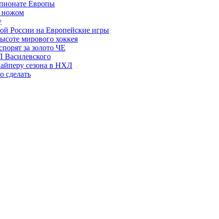
мпионате Европы
и ножом
у
ой России на Европейские игры
высоте мирового хоккея
порят за золото ЧЕ
Л Василевского
найперу сезона в НХЛ
о сделать