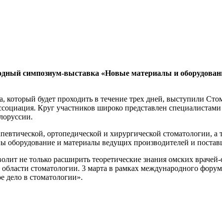
дный симпозиум-выставка «Новые материалы и оборудование
 который будет проходить в течение трех дней, выступили Сто
ссоциация. Круг участников широко представлен специалистами
лоруссии.
певтической, ортопедической и хирургической стоматологии, а 
лены оборудование и материалы ведущих производителей и поста
лит не только расширить теоретические знания омских врачей-
 области стоматологии. 3 марта в рамках международного форум
е дело в стоматологии».