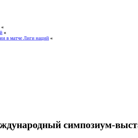
«
ей
«
ии в матче Лиги наций
«
еждународный симпозиум-выст