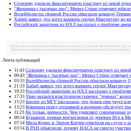
Селихову удалили фиксирующую пластину из левой руки
"Женщина с тысячью лиц": Мерил Стрип отмечает юбил
Волейболисты сборной России обыграли команду Герман
Хабиб заявил, что хотел вырвать сердце Макгрегору во в
Российский защитник из НХЛ рассказал о проблеме аме
Нужно ли утеплять дом из газоблока и чем лучше это сделать
Экологический след: с
Изучение английского самостоятельно
Отмывание компетентности: Герман Поляков 
Лента публикаций
11:43
Селихову удалили фиксирующую пластину из левой
09:43
"Женщина с тысячью лиц": Мерил Стрип отмечает
03:33
Волейболисты сборной России обыграли команду Г
21:33
Хабиб заявил, что хотел вырвать сердце Макгрегор
19:33
Российский защитник из НХЛ рассказал о проблем
17:33
Уран оказался властелином горячих "темных" колец
15:23
Биолог из МГУ рассказала, что делать при укусе кл
13:23
Кокорина перед отправкой в колонию обследует тр
11:23
Не только древности. Чем удивляют современные 
09:14
Курьянов: первые впечатления от деревни Игр в М
07:14
Мила Кунис и Эштон Катчер ответили на слухи о р
03:14
В РАН объяснили, почему НАСА не смогло участво