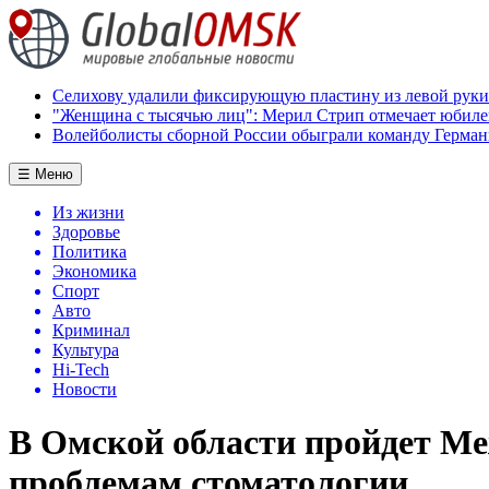
Селихову удалили фиксирующую пластину из левой руки
"Женщина с тысячью лиц": Мерил Стрип отмечает юбил
Волейболисты сборной России обыграли команду Герман
☰ Меню
Из жизни
Здоровье
Политика
Экономика
Спорт
Авто
Криминал
Культура
Hi-Tech
Новости
В Омской области пройдет М
проблемам стоматологии