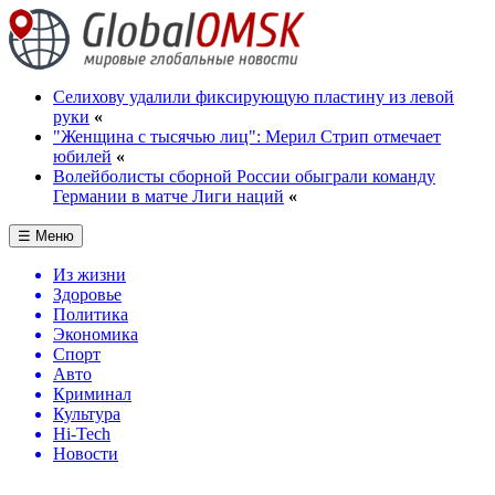
Селихову удалили фиксирующую пластину из левой
руки
«
"Женщина с тысячью лиц": Мерил Стрип отмечает
юбилей
«
Волейболисты сборной России обыграли команду
Германии в матче Лиги наций
«
☰ Меню
Из жизни
Здоровье
Политика
Экономика
Спорт
Авто
Криминал
Культура
Hi-Tech
Новости