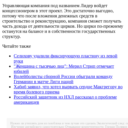
Управляющая компания под названием Лидер войдет
концессионером в этот проект. Это достаточно выгодно,
потому что после вложения денежных средств в
строительство и реконструкцию, компания сможет получать
часть дохода от деятельности цирков. Но цирки по-прежнему
останутся на балансе и в собственности государственных
структур.
Читайте также
Селихову удалили фиксирующую пластину из левой
руки
"Женщина с тысячью лиц": Мерил Стрип отмечает
юбилей
Волейболисты сборной России обыграли команду
Германии в матче Лиги наций
Хабиб заявил, что хотел вырвать сердце Макгрегору во
время болевого приема
Российский защитник из НХЛ рассказал о проблеме
американцев
Нужно ли утеплять дом из газоблока и чем лучше это сделать
Экологический след: с
Изучение английского самостоятельно
Отмывание компетентности: Герман Поляков 