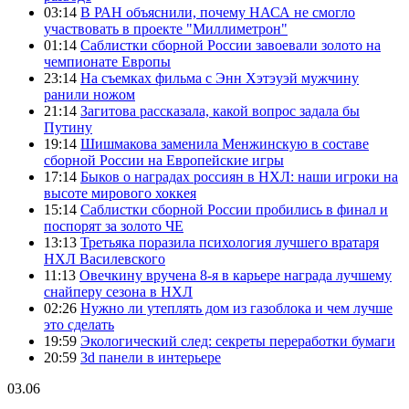
03:14
В РАН объяснили, почему НАСА не смогло
участвовать в проекте "Миллиметрон"
01:14
Саблистки сборной России завоевали золото на
чемпионате Европы
23:14
На съемках фильма с Энн Хэтэуэй мужчину
ранили ножом
21:14
Загитова рассказала, какой вопрос задала бы
Путину
19:14
Шишмакова заменила Менжинскую в составе
сборной России на Европейские игры
17:14
Быков о наградах россиян в НХЛ: наши игроки на
высоте мирового хоккея
15:14
Саблистки сборной России пробились в финал и
поспорят за золото ЧЕ
13:13
Третьяка поразила психология лучшего вратаря
НХЛ Василевского
11:13
Овечкину вручена 8-я в карьере награда лучшему
снайперу сезона в НХЛ
02:26
Нужно ли утеплять дом из газоблока и чем лучше
это сделать
19:59
Экологический след: секреты переработки бумаги
20:59
3d панели в интерьере
03.06