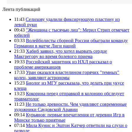
Лента публикаций
11:43
Селихову удалили фиксирующую пластину из
левой руки
09:43
"Женщина с тысячью лиц": Мерил Стрип отмечает
юбилей
03:33
Волейболисты сборной России обыграли команду
Германии в матче Лиги наций
21:33
Хабиб заявил, что хотел вырвать сердце
Макгрегору во время болевого приема
19:33
Российский защитник из НХЛ рассказал о
проблеме американцев
17:33
Уран оказался властелином горячих "темных"
колец, заявляют астрономы
15:23
Биолог из МГУ рассказала, что делать при укусе
клеща
13:23
Кокорина перед отправкой в колонию обследует
травматолог
11:23
Не только древности. Чем удивляют современные
художники Саудовской Аравии
09:14
Курьянов: первые впечатления от деревни Игр в
Минске только приятные
07:14
Мила Кунис и Эштон Катчер ответили на слухи о
разводе