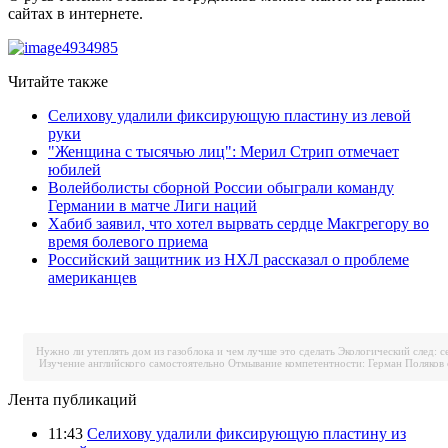
сайтах в интернете.
Читайте также
Селихову удалили фиксирующую пластину из левой
руки
"Женщина с тысячью лиц": Мерил Стрип отмечает
юбилей
Волейболисты сборной России обыграли команду
Германии в матче Лиги наций
Хабиб заявил, что хотел вырвать сердце Макгрегору во
время болевого приема
Российский защитник из НХЛ рассказал о проблеме
американцев
Нужно ли утеплять дом из газоблока и чем лучше это сделать
Экологический след: с
Изучение английского самостоятельно
Отмывание компетентности: Герман Поляков 
Лента публикаций
11:43
Селихову удалили фиксирующую пластину из