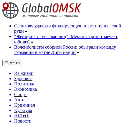
Селихову удалили фиксирующую пластину из левой
руки
«
"Женщина с тысячью лиц": Мерил Стрип отмечает
юбилей
«
Волейболисты сборной России обыграли команду
Германии в матче Лиги наций
«
☰ Меню
Из жизни
Здоровье
Политика
Экономика
Спорт
Авто
Криминал
Культура
Hi-Tech
Новости