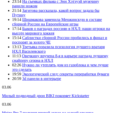
23:14
На съемках фильма с Энн Хэтэуэй мужчину
ранили ножом
21:14
Загитова рассказала, какой вопрос задала бы
Путину
19:14
Шишмакова заменила Менжинскую в составе
сборной России на Европейские игры
17:14
Быков о наградах россиян в НХЛ: наши игроки на
высоте мирового хоккея
15:14
Саблистки сборной России пробились в финал и
поспорят за золото ЧЕ
13:13
Третьяка поразила психология лучшего вратаря
НХЛ Василевского
11:13
Овечкину вручена 8-я в карьере награда лучшему
снайперу сезона в НХЛ
02:26
Нужно ли утеплять дом из газоблока и чем лучше
это сделать
19:59
Экологический след: секреты переработки бумаги
20:59
3d панели в интерьере
03.06
Милый подводный дрон BIKI покоряет Kickstarter
03.06
Meizu Pro 7 получит второй экран на задней крышке