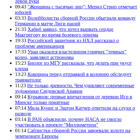
левой руки
09:43
"Женщина с тысячью лиц": Мерил Стрип отмечает
юбилей
03:33
Волейболисты сборной России обыграли команду
Германии в матче Лиги наций
21:33
Хабиб заявил, что хотел вырвать сердце
Макгрегору во время болевого приема
19:33
Российский защитник из НХЛ рассказал о
проблеме американцев
17:33
Уран оказался властелином горячих "темных"
колец, заявляют астрономы
15:23
Биолог из МГУ рассказала, что делать при укусе
клеща
13:23
Кокорина перед отправкой в колонию обследует
травматолог
11:23
Не только древности. Чем удивляют современные
художники Саудовской Аравии
09:14
Курьянов: первые впечатления от деревни Игр в
Минске только приятные
07:14
Мила Кунис и Эштон Катчер ответили на слухи о
разводе
03:14
В РАН объяснили, почему НАСА не смогло
участвовать в проекте "Миллиметрон"
01:14
Саблистки сборной России завоевали золото на
чемпионате Европы