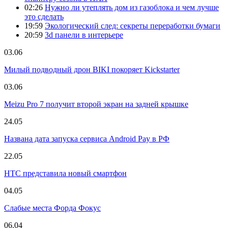
02:26
Нужно ли утеплять дом из газоблока и чем лучше
это сделать
19:59
Экологический след: секреты переработки бумаги
20:59
3d панели в интерьере
03.06
Милый подводный дрон BIKI покоряет Kickstarter
03.06
Meizu Pro 7 получит второй экран на задней крышке
24.05
Названа дата запуска сервиса Android Pay в РФ
22.05
HTC представила новый смартфон
04.05
Слабые места Форда Фокус
06.04