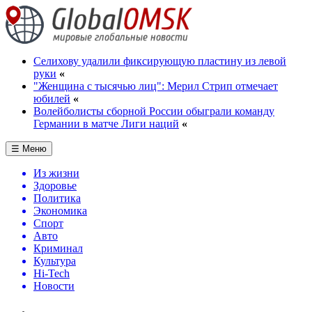
Селихову удалили фиксирующую пластину из левой
руки
«
"Женщина с тысячью лиц": Мерил Стрип отмечает
юбилей
«
Волейболисты сборной России обыграли команду
Германии в матче Лиги наций
«
☰ Меню
Из жизни
Здоровье
Политика
Экономика
Спорт
Авто
Криминал
Культура
Hi-Tech
Новости