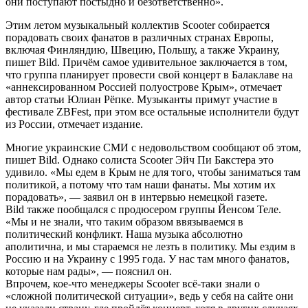
они поступают постыдно и безответственно».
Этим летом музыкальный коллектив Scooter собирается
порадовать своих фанатов в различных странах Европы,
включая Финляндию, Швецию, Польшу, а также Украину,
пишет Bild. Причём самое удивительное заключается в том,
что группа планирует провести свой концерт в Балаклаве на
«аннексированном Россией полуострове Крым», отмечает
автор статьи Юлиан Рёпке. Музыканты примут участие в
фестивале ZBFest, при этом все остальные исполнители будут
из России, отмечает издание.
Многие украинские СМИ с недовольством сообщают об этом,
пишет Bild. Однако солиста Scooter Эйч Пи Бакстера это
удивило. «Мы едем в Крым не для того, чтобы заниматься там
политикой, а потому что там наши фанаты. Мы хотим их
порадовать», — заявил он в интервью немецкой газете.
Bild также пообщался с продюсером группы Йенсом Теле.
«Мы и не знали, что таким образом ввязываемся в
политический конфликт. Наша музыка абсолютно
аполитична, и мы стараемся не лезть в политику. Мы ездим в
Россию и на Украину с 1995 года. У нас там много фанатов,
которые нам рады», — пояснил он.
Впрочем, кое-что менеджеры Scooter всё-таки знали о
«сложной политической ситуации», ведь у себя на сайте они