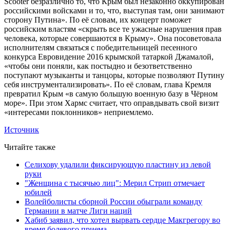
Scooter безразлично то, что Крым был незаконно оккупирован
российскими войсками и то, что, выступая там, они занимают
сторону Путина». По её словам, их концерт поможет
российским властям «скрыть все те ужасные нарушения прав
человека, которые совершаются в Крыму». Она посоветовала
исполнителям связаться с победительницей песенного
конкурса Евровидение 2016 крымской татаркой Джамалой,
«чтобы они поняли, как постыдно и безответственно
поступают музыканты и танцоры, которые позволяют Путину
себя инструментализировать». По её словам, глава Кремля
превратил Крым «в самую большую военную базу в Чёрном
море». При этом Хармс считает, что оправдывать свой визит
«интересами поклонников» неприемлемо.
Источник
Читайте также
Селихову удалили фиксирующую пластину из левой
руки
"Женщина с тысячью лиц": Мерил Стрип отмечает
юбилей
Волейболисты сборной России обыграли команду
Германии в матче Лиги наций
Хабиб заявил, что хотел вырвать сердце Макгрегору во
время болевого приема