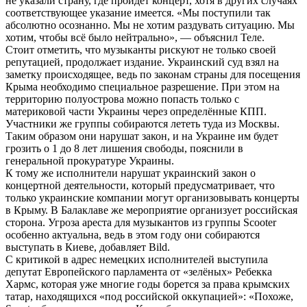
не указали страну, где пройдёт концерт, хотя в других случаях
соответствующее указание имеется. «Мы поступили так
абсолютно осознанно. Мы не хотим раздувать ситуацию. Мы
хотим, чтобы всё было нейтрально», — объяснил Теле.
Стоит отметить, что музыканты рискуют не только своей
репутацией, продолжает издание. Украинский суд взял на
заметку происходящее, ведь по законам страны для посещения
Крыма необходимо специальное разрешение. При этом на
территорию полуострова можно попасть только с
материковой части Украины через определённые КПП.
Участники же группы собираются лететь туда из Москвы.
Таким образом они нарушат закон, и на Украине им будет
грозить о 1 до 8 лет лишения свободы, пояснили в
генеральной прокуратуре Украины.
К тому же исполнители нарушат украинский закон о
концертной деятельности, который предусматривает, что
только украинские компании могут организовывать концерты
в Крыму. В Балаклаве же мероприятие организует российская
сторона. Угроза ареста для музыкантов из группы Scooter
особенно актуальна, ведь в этом году они собираются
выступать в Киеве, добавляет Bild.
С критикой в адрес немецких исполнителей выступила
депутат Европейского парламента от «зелёных» Ребекка
Хармс, которая уже многие годы борется за права крымских
татар, находящихся «под российской оккупацией»: «Похоже,