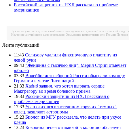
Российский защитник из НХЛ рассказал о проблеме
американцев
Нужно ли утеплять дом из газоблока и чем лучше это сделать
Экологический след: с
Изучение английского самостоятельно
Отмывание компетентности: Герман Поляков 
Лента публикаций
11:43
Селихову удалили фиксирующую пластину из
левой руки
09:43
"Женщина с тысячью лиц": Мерил Стрип отмечает
юбилей
03:33
Волейболисты сборной России обыграли команду
Германии в матче Лиги наций
21:33
Хабиб заявил, что хотел вырвать сердце
Макгрегору во время болевого приема
19:33
Российский защитник из НХЛ рассказал о
проблеме американцев
17:33
Уран оказался властелином горячих "темных"
колец, заявляют астрономы
15:23
Биолог из МГУ рассказала, что делать при укусе
клеща
13:23
Кокорина перед отправкой в колонию обследует