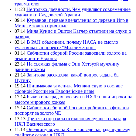
травматолог
11:23
Не только древности. Чем удивляют современные
художники Саудовской Аравии
09:14
Курьянов: первые впечатления от деревни Игр в
Минске только приятные
07:14
Мила Кунис и Эштон Катчер ответили на слухи о
разводе
03:14
В РАН объяснили, почему НАСА не смогло
участвовать в проекте "Миллиметрон"
01:14
Саблистки сборной России завоевали золото на
чемпионате Европы
23:14
На съемках фильма с Энн Хэтэуэй мужчину
ранили ножом
21:14
Загитова рассказала, какой вопрос задала бы
Путину
19:14
Шишмакова заменила Менжинскую в составе
сборной России на Европейские игры
17:14
Быков о наградах россиян в НХЛ: наши игроки на
высоте мирового хоккея
15:14
Саблистки сборной России пробились в финал и
поспорят за золото ЧЕ
13:13
Третьяка поразила психология лучшего вратаря
НХЛ Василевского
11:13
Овечкину вручена 8-я в карьере награда лучшему
снайперу сезона в НХЛ