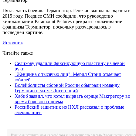
Терминатор.
Пятая часть боевика Терминатор: Генезис вышла на экраны в
2015 году. Позднее СМИ сообщили, что руководство
кинокомпании Paramount Pictures прекратит оплачивание
франшизы Терминатор, поскольку разочаровалось в
последней картине.
Источник
Читайте также
Селихову удалили фиксирующую пластину из левой
руки
"Женщина с тысячью лиц": Мерил Стрип отмечает
юбилей
Волейболисты сборной России обыграли команду
Германии в матче Лиги наций
Хабиб заявил, что хотел вырвать сердце Макгрегору во
время болевого приема
Российский защитник из НХЛ рассказал о проблеме
американцев
Нужно ли утеплять дом из газоблока и чем лучше это сделать
Экологический след: с