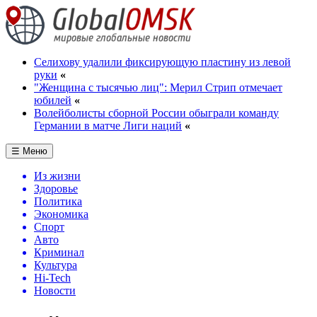
Селихову удалили фиксирующую пластину из левой
руки
«
"Женщина с тысячью лиц": Мерил Стрип отмечает
юбилей
«
Волейболисты сборной России обыграли команду
Германии в матче Лиги наций
«
☰ Меню
Из жизни
Здоровье
Политика
Экономика
Спорт
Авто
Криминал
Культура
Hi-Tech
Новости