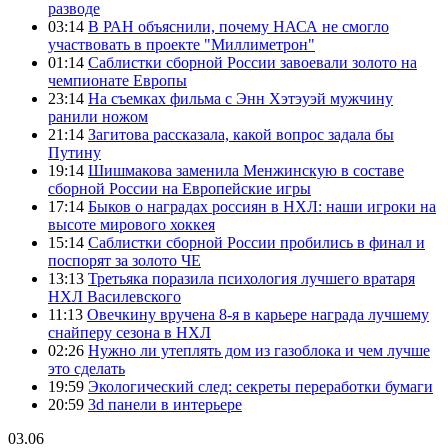
разводе
03:14
В РАН объяснили, почему НАСА не смогло
участвовать в проекте "Миллиметрон"
01:14
Саблистки сборной России завоевали золото на
чемпионате Европы
23:14
На съемках фильма с Энн Хэтэуэй мужчину
ранили ножом
21:14
Загитова рассказала, какой вопрос задала бы
Путину
19:14
Шишмакова заменила Менжинскую в составе
сборной России на Европейские игры
17:14
Быков о наградах россиян в НХЛ: наши игроки на
высоте мирового хоккея
15:14
Саблистки сборной России пробились в финал и
поспорят за золото ЧЕ
13:13
Третьяка поразила психология лучшего вратаря
НХЛ Василевского
11:13
Овечкину вручена 8-я в карьере награда лучшему
снайперу сезона в НХЛ
02:26
Нужно ли утеплять дом из газоблока и чем лучше
это сделать
19:59
Экологический след: секреты переработки бумаги
20:59
3d панели в интерьере
03.06