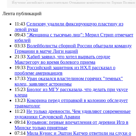
Изучение английского самостоятельно
Отмывание компетентности: Герман Поляков 
Лента публикаций
11:43
Селихову удалили фиксирующую пластину из
левой руки
09:43
"Женщина с тысячью лиц": Мерил Стрип отмечает
юбилей
03:33
Волейболисты сборной России обыграли команду
Германии в матче Лиги наций
21:33
Хабиб заявил, что хотел вырвать сердце
Макгрегору во время болевого приема
19:33
Российский защитник из НХЛ рассказал о
проблеме американцев
17:33
Уран оказался властелином горячих "темных"
колец, заявляют астрономы
15:23
Биолог из МГУ рассказала, что делать при укусе
клеща
13:23
Кокорина перед отправкой в колонию обследует
травматолог
11:23
Не только древности. Чем удивляют современные
художники Саудовской Аравии
09:14
Курьянов: первые впечатления от деревни Игр в
Минске только приятные
07:14
Мила Кунис и Эштон Катчер ответили на слухи о