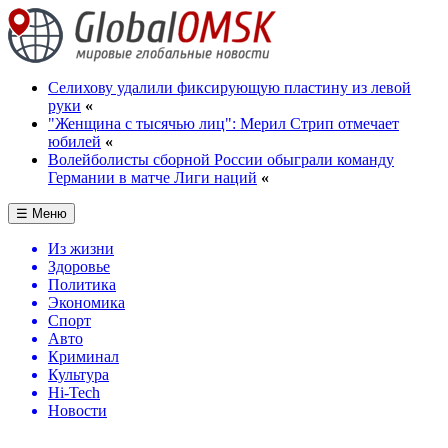
Селихову удалили фиксирующую пластину из левой
руки
«
"Женщина с тысячью лиц": Мерил Стрип отмечает
юбилей
«
Волейболисты сборной России обыграли команду
Германии в матче Лиги наций
«
☰ Меню
Из жизни
Здоровье
Политика
Экономика
Спорт
Авто
Криминал
Культура
Hi-Tech
Новости