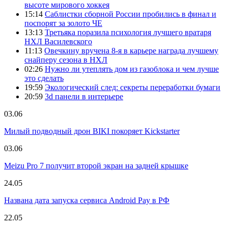
высоте мирового хоккея
15:14
Саблистки сборной России пробились в финал и
поспорят за золото ЧЕ
13:13
Третьяка поразила психология лучшего вратаря
НХЛ Василевского
11:13
Овечкину вручена 8-я в карьере награда лучшему
снайперу сезона в НХЛ
02:26
Нужно ли утеплять дом из газоблока и чем лучше
это сделать
19:59
Экологический след: секреты переработки бумаги
20:59
3d панели в интерьере
03.06
Милый подводный дрон BIKI покоряет Kickstarter
03.06
Meizu Pro 7 получит второй экран на задней крышке
24.05
Названа дата запуска сервиса Android Pay в РФ
22.05