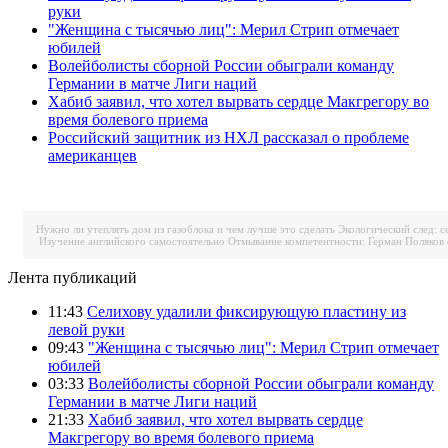
руки
"Женщина с тысячью лиц": Мерил Стрип отмечает
юбилей
Волейболисты сборной России обыграли команду
Германии в матче Лиги наций
Хабиб заявил, что хотел вырвать сердце Макгрегору во
время болевого приема
Российский защитник из НХЛ рассказал о проблеме
американцев
Нужно ли утеплять дом из газоблока и чем лучше это сделать
Экологический след: с
Изучение английского самостоятельно
Отмывание компетентности: Герман Поляков 
Лента публикаций
11:43
Селихову удалили фиксирующую пластину из
левой руки
09:43
"Женщина с тысячью лиц": Мерил Стрип отмечает
юбилей
03:33
Волейболисты сборной России обыграли команду
Германии в матче Лиги наций
21:33
Хабиб заявил, что хотел вырвать сердце
Макгрегору во время болевого приема