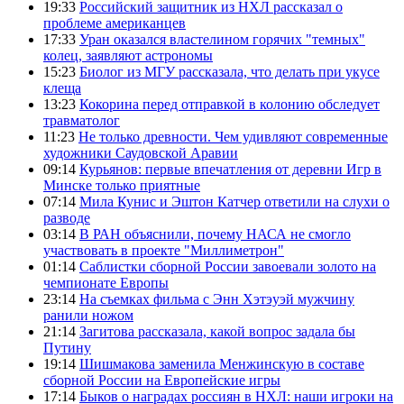
19:33
Российский защитник из НХЛ рассказал о
проблеме американцев
17:33
Уран оказался властелином горячих "темных"
колец, заявляют астрономы
15:23
Биолог из МГУ рассказала, что делать при укусе
клеща
13:23
Кокорина перед отправкой в колонию обследует
травматолог
11:23
Не только древности. Чем удивляют современные
художники Саудовской Аравии
09:14
Курьянов: первые впечатления от деревни Игр в
Минске только приятные
07:14
Мила Кунис и Эштон Катчер ответили на слухи о
разводе
03:14
В РАН объяснили, почему НАСА не смогло
участвовать в проекте "Миллиметрон"
01:14
Саблистки сборной России завоевали золото на
чемпионате Европы
23:14
На съемках фильма с Энн Хэтэуэй мужчину
ранили ножом
21:14
Загитова рассказала, какой вопрос задала бы
Путину
19:14
Шишмакова заменила Менжинскую в составе
сборной России на Европейские игры
17:14
Быков о наградах россиян в НХЛ: наши игроки на