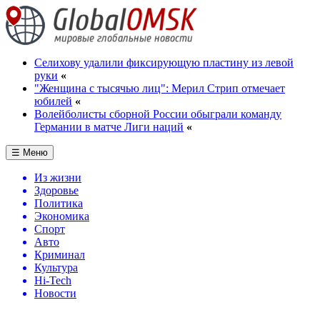
Селихову удалили фиксирующую пластину из левой
руки
«
"Женщина с тысячью лиц": Мерил Стрип отмечает
юбилей
«
Волейболисты сборной России обыграли команду
Германии в матче Лиги наций
«
☰ Меню
Из жизни
Здоровье
Политика
Экономика
Спорт
Авто
Криминал
Культура
Hi-Tech
Новости