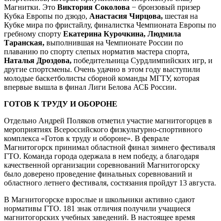
Магнитки. Это
Виктория Соколова
− бронзовый призер
Кубка Европы по дзюдо,
Анастасия Чирцова,
шестая на
Кубке мира по фристайлу, финалистка Чемпионата Европы по
гребному спорту
Екатерина Курочкина, Людмила
Таранская,
выполнившая на Чемпионате России по
плаванию по спорту слепых норматив мастера спорта,
Наталья Дроздова,
победительница Сурдлимпийских игр, и
другие спортсмены. Очень удачно в этом году выступили
молодые баскетболисты сборной команды МГТУ, которая
впервые вышла в финал Лиги Белова АСБ России.
ГОТОВ К ТРУДУ И ОБОРОНЕ
Отдельно Андрей Поляков отметил участие магнитогорцев в
мероприятиях Всероссийского физкультурно-спортивного
комплекса «Готов к труду и обороне». В феврале
Магнитогорск принимал областной финал зимнего фестиваля
ГТО. Команда города одержала в нем победу, а благодаря
качественной организации соревнований Магнитогорску
было доверено проведение финальных соревнований и
областного летнего фестиваля, состязания пройдут 13 августа.
В Магнитогорске взрослые и школьники активно сдают
нормативы ГТО. 181 знак отличия получили учащиеся
магнитогорских учебных заведений. В настоящее время