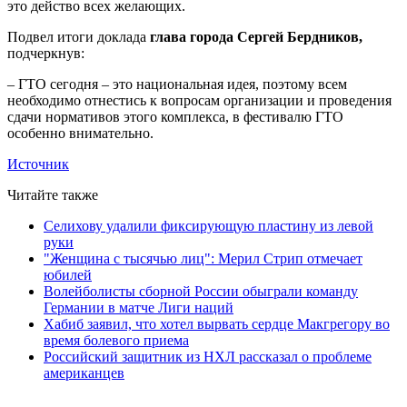
это действо всех желающих.
Подвел итоги доклада
глава города Сергей Бердников,
подчеркнув:
– ГТО сегодня – это национальная идея, поэтому всем
необходимо отнестись к вопросам организации и проведения
сдачи нормативов этого комплекса, в фестивалю ГТО
особенно внимательно.
Источник
Читайте также
Селихову удалили фиксирующую пластину из левой
руки
"Женщина с тысячью лиц": Мерил Стрип отмечает
юбилей
Волейболисты сборной России обыграли команду
Германии в матче Лиги наций
Хабиб заявил, что хотел вырвать сердце Макгрегору во
время болевого приема
Российский защитник из НХЛ рассказал о проблеме
американцев