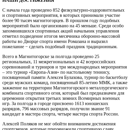
НАШИ ДОСТИЖЕНИЯ
С начала года проведено 852 физкультурно-оздоровительных
и спортивных мероприятия, в которых принимали участие
более 90 тысяч магнитогорцев. В прошлом году подобных
мероприятий было организовано на 45 меньше. Среди особо
запомнившихся спортивных акций начальник управления
отметил подведение итогов месячника оборонно-массовой
работы во Дворце спорта имени Ромазана и выразил
пожелание − сделать подобный праздник традиционным.
Всего в Магнитогорске за полгода проведено 25
региональных, 11 межрегиональных и 42 всероссийских
соревнований и турниров и три международных мероприятия
– это турнир «Европа-Азия» по настольному теннису,
посвященный памяти Алексея Булахова, турнир по баскетболу
среди мужских команд, посвященный 85-летию ММК, а также
зажжение на территории Магнитогорского металлургического
комбината спортивного огня, который был предназначен для
церемонии открытия третьих зимних Всемирных военных
игр. За полгода в городе присвоено 1613 юношеских
разрядов, 796 массовых разрядов, получили звание 91
кандидат в мастера спорта, четыре мастера спорта России.
Алексей Поляков не мог обойти вниманием достижения
спортсменов, которые приумножили спортивную славу