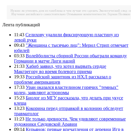
Нужно ли утеплять дом из газоблока и чем лучше это сделать
Экологический след: с
Изучение английского самостоятельно
Отмывание компетентности: Герман Поляков 
Лента публикаций
11:43
Селихову удалили фиксирующую пластину из
левой руки
09:43
"Женщина с тысячью лиц": Мерил Стрип отмечает
юбилей
03:33
Волейболисты сборной России обыграли команду
Германии в матче Лиги наций
21:33
Хабиб заявил, что хотел вырвать сердце
Макгрегору во время болевого приема
19:33
Российский защитник из НХЛ рассказал о
проблеме американцев
17:33
Уран оказался властелином горячих "темных"
колец, заявляют астрономы
15:23
Биолог из МГУ рассказала, что делать при укусе
клеща
13:23
Кокорина перед отправкой в колонию обследует
травматолог
11:23
Не только древности. Чем удивляют современные
художники Саудовской Аравии
09:14
Курьянов: первые впечатления от деревни Игр в