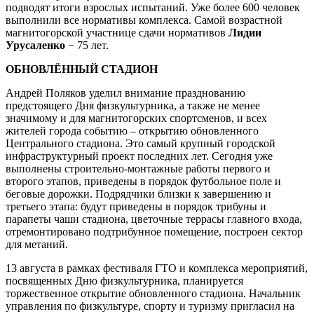
подводят итоги взрослых испытаний. Уже более 600 человек
выполнили все нормативы комплекса. Самой возрастной
магнитогорской участнице сдачи нормативов
Лидии
Урусаленко
− 75 лет.
ОБНОВЛЁННЫЙ СТАДИОН
Андрей Поляков уделил внимание празднованию
предстоящего Дня физкультурника, а также не менее
значимому и для магнитогорских спортсменов, и всех
жителей города событию – открытию обновленного
Центрального стадиона. Это самый крупный городской
инфраструктурный проект последних лет. Сегодня уже
выполнены строительно-монтажные работы первого и
второго этапов, приведены в порядок футбольное поле и
беговые дорожки. Подрядчики близки к завершению и
третьего этапа: будут приведены в порядок трибуны и
парапеты чаши стадиона, цветочные террасы главного входа,
отремонтировано подтрибунное помещение, построен сектор
для метаний.
13 августа в рамках фестиваля ГТО и комплекса мероприятий,
посвященных Дню физкультурника, планируется
торжественное открытие обновленного стадиона. Начальник
управления по физкультуре, спорту и туризму пригласил на