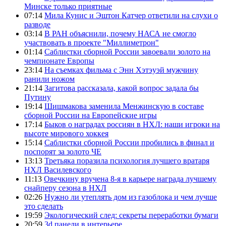
Минске только приятные
07:14
Мила Кунис и Эштон Катчер ответили на слухи о
разводе
03:14
В РАН объяснили, почему НАСА не смогло
участвовать в проекте "Миллиметрон"
01:14
Саблистки сборной России завоевали золото на
чемпионате Европы
23:14
На съемках фильма с Энн Хэтэуэй мужчину
ранили ножом
21:14
Загитова рассказала, какой вопрос задала бы
Путину
19:14
Шишмакова заменила Менжинскую в составе
сборной России на Европейские игры
17:14
Быков о наградах россиян в НХЛ: наши игроки на
высоте мирового хоккея
15:14
Саблистки сборной России пробились в финал и
поспорят за золото ЧЕ
13:13
Третьяка поразила психология лучшего вратаря
НХЛ Василевского
11:13
Овечкину вручена 8-я в карьере награда лучшему
снайперу сезона в НХЛ
02:26
Нужно ли утеплять дом из газоблока и чем лучше
это сделать
19:59
Экологический след: секреты переработки бумаги
20:59
3d панели в интерьере