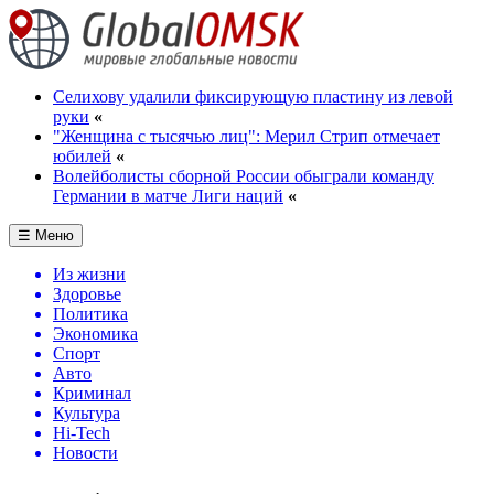
Селихову удалили фиксирующую пластину из левой
руки
«
"Женщина с тысячью лиц": Мерил Стрип отмечает
юбилей
«
Волейболисты сборной России обыграли команду
Германии в матче Лиги наций
«
☰ Меню
Из жизни
Здоровье
Политика
Экономика
Спорт
Авто
Криминал
Культура
Hi-Tech
Новости