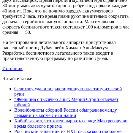
двух пассажиров. Время перелета мультикоптера ограничено
30 минутами: аккумулятор дрона требует подзарядки каждые
40 минут. Пока что на полную зарядку аккумуляторов
требуется 2 часа, это время планируют значительно сократить
до начала серийного выпуска аппарата. Максимальная
скорость беспилотного такси составляет 100 километров в час,
средняя — 50.
На тестировании летательного аппарата присутствовал
наследный принц Дубая шейх Хамдан Аль-Мактум.
Разработка беспилотного летательного такси входит в
правительственную программу по развитию Дубая.
Источник
Читайте также
Селихову удалили фиксирующую пластину из левой
руки
"Женщина с тысячью лиц": Мерил Стрип отмечает
юбилей
Волейболисты сборной России обыграли команду
Германии в матче Лиги наций
Хабиб заявил, что хотел вырвать сердце Макгрегору во
время болевого приема
Российский защитник из НХЛ рассказал о проблеме