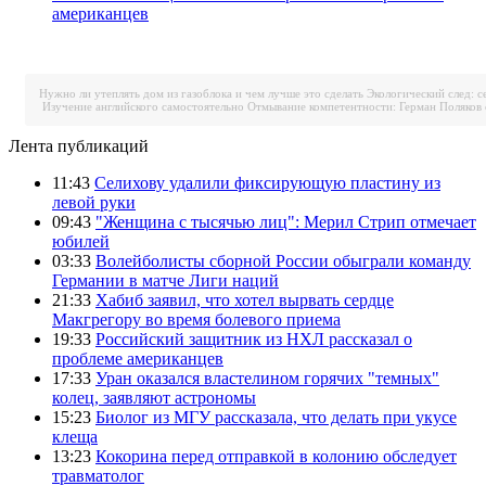
американцев
Нужно ли утеплять дом из газоблока и чем лучше это сделать
Экологический след: с
Изучение английского самостоятельно
Отмывание компетентности: Герман Поляков 
Лента публикаций
11:43
Селихову удалили фиксирующую пластину из
левой руки
09:43
"Женщина с тысячью лиц": Мерил Стрип отмечает
юбилей
03:33
Волейболисты сборной России обыграли команду
Германии в матче Лиги наций
21:33
Хабиб заявил, что хотел вырвать сердце
Макгрегору во время болевого приема
19:33
Российский защитник из НХЛ рассказал о
проблеме американцев
17:33
Уран оказался властелином горячих "темных"
колец, заявляют астрономы
15:23
Биолог из МГУ рассказала, что делать при укусе
клеща
13:23
Кокорина перед отправкой в колонию обследует
травматолог