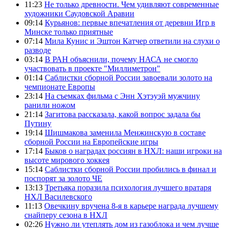
11:23
Не только древности. Чем удивляют современные
художники Саудовской Аравии
09:14
Курьянов: первые впечатления от деревни Игр в
Минске только приятные
07:14
Мила Кунис и Эштон Катчер ответили на слухи о
разводе
03:14
В РАН объяснили, почему НАСА не смогло
участвовать в проекте "Миллиметрон"
01:14
Саблистки сборной России завоевали золото на
чемпионате Европы
23:14
На съемках фильма с Энн Хэтэуэй мужчину
ранили ножом
21:14
Загитова рассказала, какой вопрос задала бы
Путину
19:14
Шишмакова заменила Менжинскую в составе
сборной России на Европейские игры
17:14
Быков о наградах россиян в НХЛ: наши игроки на
высоте мирового хоккея
15:14
Саблистки сборной России пробились в финал и
поспорят за золото ЧЕ
13:13
Третьяка поразила психология лучшего вратаря
НХЛ Василевского
11:13
Овечкину вручена 8-я в карьере награда лучшему
снайперу сезона в НХЛ
02:26
Нужно ли утеплять дом из газоблока и чем лучше