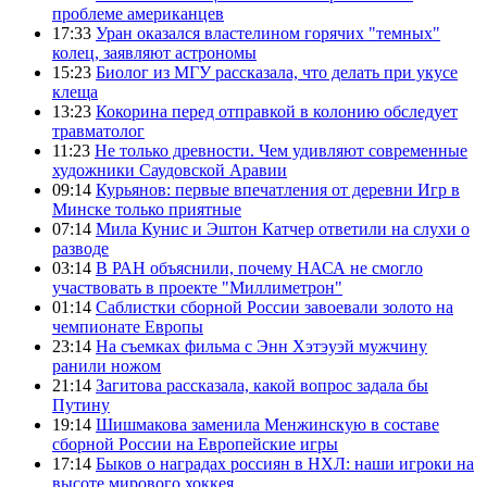
проблеме американцев
17:33
Уран оказался властелином горячих "темных"
колец, заявляют астрономы
15:23
Биолог из МГУ рассказала, что делать при укусе
клеща
13:23
Кокорина перед отправкой в колонию обследует
травматолог
11:23
Не только древности. Чем удивляют современные
художники Саудовской Аравии
09:14
Курьянов: первые впечатления от деревни Игр в
Минске только приятные
07:14
Мила Кунис и Эштон Катчер ответили на слухи о
разводе
03:14
В РАН объяснили, почему НАСА не смогло
участвовать в проекте "Миллиметрон"
01:14
Саблистки сборной России завоевали золото на
чемпионате Европы
23:14
На съемках фильма с Энн Хэтэуэй мужчину
ранили ножом
21:14
Загитова рассказала, какой вопрос задала бы
Путину
19:14
Шишмакова заменила Менжинскую в составе
сборной России на Европейские игры
17:14
Быков о наградах россиян в НХЛ: наши игроки на
высоте мирового хоккея