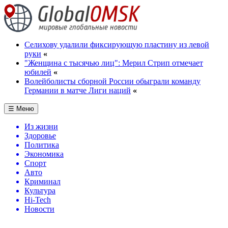
Селихову удалили фиксирующую пластину из левой
руки
«
"Женщина с тысячью лиц": Мерил Стрип отмечает
юбилей
«
Волейболисты сборной России обыграли команду
Германии в матче Лиги наций
«
☰ Меню
Из жизни
Здоровье
Политика
Экономика
Спорт
Авто
Криминал
Культура
Hi-Tech
Новости