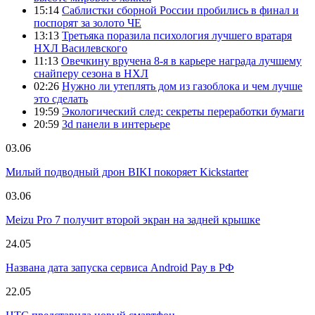
15:14
Саблистки сборной России пробились в финал и
поспорят за золото ЧЕ
13:13
Третьяка поразила психология лучшего вратаря
НХЛ Василевского
11:13
Овечкину вручена 8-я в карьере награда лучшему
снайперу сезона в НХЛ
02:26
Нужно ли утеплять дом из газоблока и чем лучше
это сделать
19:59
Экологический след: секреты переработки бумаги
20:59
3d панели в интерьере
03.06
Милый подводный дрон BIKI покоряет Kickstarter
03.06
Meizu Pro 7 получит второй экран на задней крышке
24.05
Названа дата запуска сервиса Android Pay в РФ
22.05