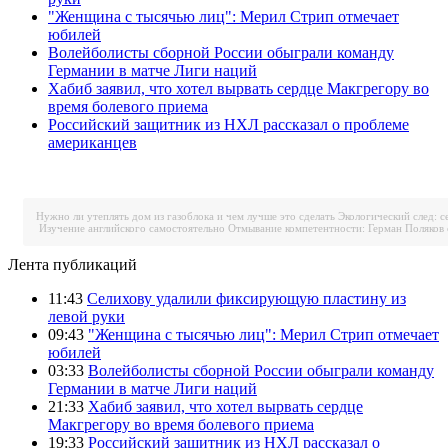
"Женщина с тысячью лиц": Мерил Стрип отмечает
юбилей
Волейболисты сборной России обыграли команду
Германии в матче Лиги наций
Хабиб заявил, что хотел вырвать сердце Макгрегору во
время болевого приема
Российский защитник из НХЛ рассказал о проблеме
американцев
Нужно ли утеплять дом из газоблока и чем лучше это сделать
Экологический след: с
Изучение английского самостоятельно
Отмывание компетентности: Герман Поляков 
Лента публикаций
11:43
Селихову удалили фиксирующую пластину из
левой руки
09:43
"Женщина с тысячью лиц": Мерил Стрип отмечает
юбилей
03:33
Волейболисты сборной России обыграли команду
Германии в матче Лиги наций
21:33
Хабиб заявил, что хотел вырвать сердце
Макгрегору во время болевого приема
19:33
Российский защитник из НХЛ рассказал о