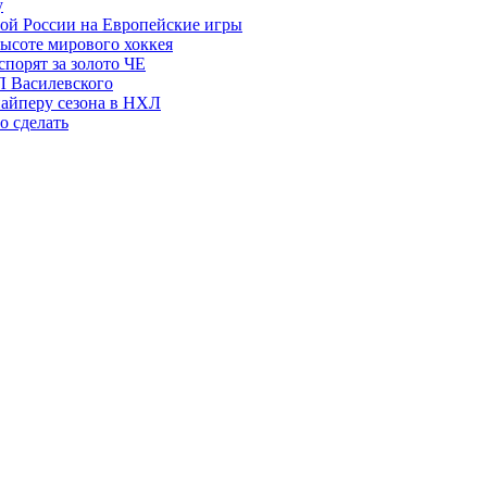
у
ой России на Европейские игры
высоте мирового хоккея
порят за золото ЧЕ
Л Василевского
найперу сезона в НХЛ
о сделать