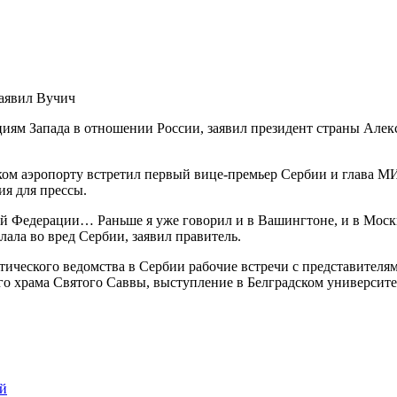
циям Запада в отношении России, заявил президент страны Але
ком аэропорту встретил первый вице-премьер Сербии и глава М
ия для прессы.
 Федерации… Раньше я уже говорил и в Вашингтоне, и в Москве
елала во вред Сербии, заявил правитель.
ического ведомства в Сербии рабочие встречи с представителям
го храма Святого Саввы, выступление в Белградском университе
ей