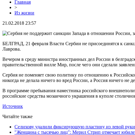
Главная
>
Из жизни
21.02.2018 23:57
БЕЛГРАД, 21 февраля Власти Сербии не присоединятся к санк
Лаврова.
Вечером в среду министра иностранных дел России в белградс
правительственной вилле Мир, после чего они сделали заявлен
Сербия не поменяет свою политику по отношению к Российской
никогда не делала ничего во вред России, а Россия ничего не д
В программе пребывания наместника российского внешнеполит
российские средства мозаичного украшения в куполе столично
Источник
Читайте также
Селихову удалили фиксирующую пластину из левой руки
"Женщина с тысячью лиц": Мерил Стрип отмечает юбил