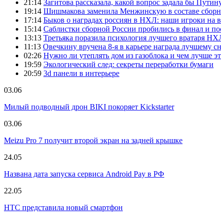
21:14
Загитова рассказала, какой вопрос задала бы Путин
19:14
Шишмакова заменила Менжинскую в составе сборн
17:14
Быков о наградах россиян в НХЛ: наши игроки на 
15:14
Саблистки сборной России пробились в финал и пос
13:13
Третьяка поразила психология лучшего вратаря НХ
11:13
Овечкину вручена 8-я в карьере награда лучшему с
02:26
Нужно ли утеплять дом из газоблока и чем лучше эт
19:59
Экологический след: секреты переработки бумаги
20:59
3d панели в интерьере
03.06
Милый подводный дрон BIKI покоряет Kickstarter
03.06
Meizu Pro 7 получит второй экран на задней крышке
24.05
Названа дата запуска сервиса Android Pay в РФ
22.05
HTC представила новый смартфон