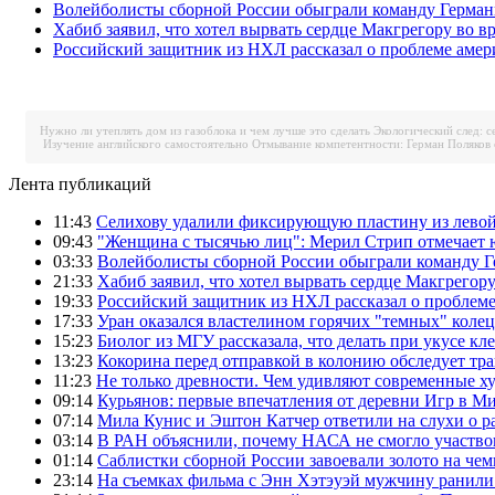
Волейболисты сборной России обыграли команду Герман
Хабиб заявил, что хотел вырвать сердце Макгрегору во в
Российский защитник из НХЛ рассказал о проблеме аме
Нужно ли утеплять дом из газоблока и чем лучше это сделать
Экологический след: с
Изучение английского самостоятельно
Отмывание компетентности: Герман Поляков 
Лента публикаций
11:43
Селихову удалили фиксирующую пластину из левой
09:43
"Женщина с тысячью лиц": Мерил Стрип отмечает
03:33
Волейболисты сборной России обыграли команду Г
21:33
Хабиб заявил, что хотел вырвать сердце Макгрегор
19:33
Российский защитник из НХЛ рассказал о проблем
17:33
Уран оказался властелином горячих "темных" колец
15:23
Биолог из МГУ рассказала, что делать при укусе кл
13:23
Кокорина перед отправкой в колонию обследует тр
11:23
Не только древности. Чем удивляют современные 
09:14
Курьянов: первые впечатления от деревни Игр в М
07:14
Мила Кунис и Эштон Катчер ответили на слухи о р
03:14
В РАН объяснили, почему НАСА не смогло участво
01:14
Саблистки сборной России завоевали золото на че
23:14
На съемках фильма с Энн Хэтэуэй мужчину ранил