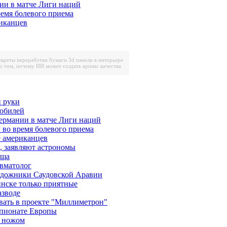
ии в матче Лиги наций
ремя болевого приема
риканцев
екреты переработки бумаги
3d панели в интерьере
о том, почему ИИ может создать кризис качества
 руки
 юбилей
ермании в матче Лиги наций
у во время болевого приема
е американцев
, заявляют астрономы
еща
авматолог
художники Саудовской Аравии
инске только приятные
азводе
вать в проекте "Миллиметрон"
мпионате Европы
и ножом