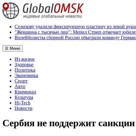
Селихову удалили фиксирующую пластину из левой руки
"Женщина с тысячью лиц": Мерил Стрип отмечает юбил
Волейболисты сборной России обыграли команду Герман
☰ Меню
Из жизни
Здоровье
Политика
Экономика
Спорт
Авто
Криминал
Культура
Hi-Tech
Новости
Сербия не поддержит санкции