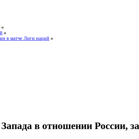
«
ей
«
ии в матче Лиги наций
«
 Запада в отношении России, з