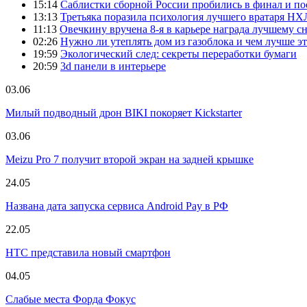
15:14
Саблистки сборной России пробились в финал и пос
13:13
Третьяка поразила психология лучшего вратаря НХ
11:13
Овечкину вручена 8-я в карьере награда лучшему с
02:26
Нужно ли утеплять дом из газоблока и чем лучше эт
19:59
Экологический след: секреты переработки бумаги
20:59
3d панели в интерьере
03.06
Милый подводный дрон BIKI покоряет Kickstarter
03.06
Meizu Pro 7 получит второй экран на задней крышке
24.05
Названа дата запуска сервиса Android Pay в РФ
22.05
HTC представила новый смартфон
04.05
Слабые места Форда Фокус