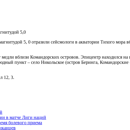
дой 5, 0 отразили сейсмологи в акватории Тихого мора вбл
 медли вблизи Командорских островов. Эпицентр находился на 
ный пункт – село Никольское (остров Беринга, Командорские о
 12, 3.
ей
ии в матче Лиги наций
ремя болевого приема
риканцев