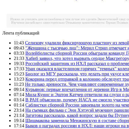
Нужно ли утеплять дом из газоблока и чем лучше это сделать
Экологический след: с
Изучение английского самостоятельно
Отмывание компетентности: Герман Поляков 
Лента публикаций
11:43
Селихову удалили фиксирующую пластину из левой
09:43
"Женщина с тысячью лиц": Мерил Стрип отмечает
03:33
Волейболисты сборной России обыграли команду Г
21:33
Хабиб заявил, что хотел вырвать сердце Макгрегор
19:33
Российский защитник из НХЛ рассказал о проблем
17:33
Уран оказался властелином горячих "темных" колец
15:23
Биолог из МГУ рассказала, что делать при укусе кл
13:23
Кокорина перед отправкой в колонию обследует тр
11:23
Не только древности. Чем удивляют современные 
09:14
Курьянов: первые впечатления от деревни Игр в М
07:14
Мила Кунис и Эштон Катчер ответили на слухи о р
03:14
В РАН объяснили, почему НАСА не смогло участво
01:14
Саблистки сборной России завоевали золото на че
23:14
На съемках фильма с Энн Хэтэуэй мужчину ранил
21:14
Загитова рассказала, какой вопрос задала бы Путин
19:14
Шишмакова заменила Менжинскую в составе сборн
17:14
Быков о наградах россиян в НХЛ: наши игроки на 