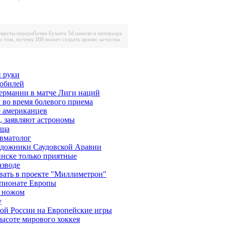
екреты переработки бумаги
3d панели в интерьере
о том, почему ИИ может создать кризис качества
 руки
 юбилей
ермании в матче Лиги наций
у во время болевого приема
е американцев
, заявляют астрономы
еща
авматолог
художники Саудовской Аравии
инске только приятные
азводе
вать в проекте "Миллиметрон"
мпионате Европы
и ножом
у
ой России на Европейские игры
высоте мирового хоккея