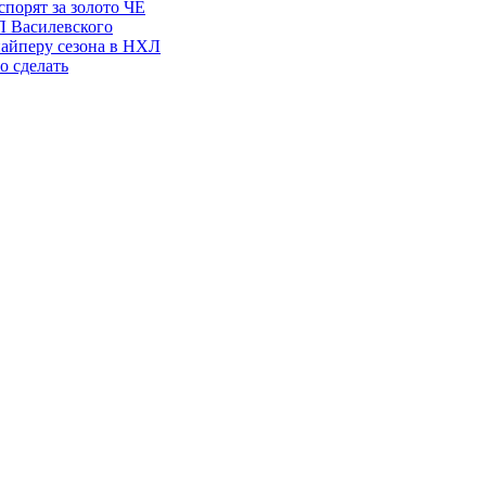
порят за золото ЧЕ
Л Василевского
найперу сезона в НХЛ
о сделать