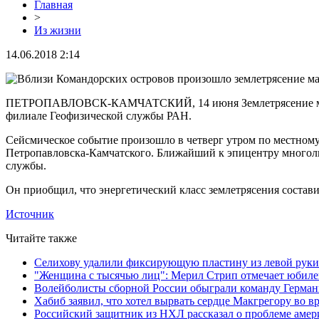
Главная
>
Из жизни
14.06.2018 2:14
ПЕТРОПАВЛОВСК-КАМЧАТСКИЙ, 14 июня Землетрясение магниту
филиале Геофизической службы РАН.
Сейсмическое событие произошло в четверг утром по местному
Петропавловска-Камчатского. Ближайший к эпицентру многолюд
службы.
Он приобщил, что энергетический класс землетрясения составил
Источник
Читайте также
Селихову удалили фиксирующую пластину из левой руки
"Женщина с тысячью лиц": Мерил Стрип отмечает юбил
Волейболисты сборной России обыграли команду Герман
Хабиб заявил, что хотел вырвать сердце Макгрегору во в
Российский защитник из НХЛ рассказал о проблеме аме