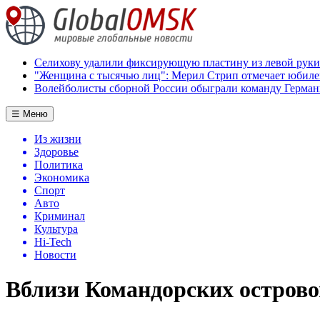
Селихову удалили фиксирующую пластину из левой руки
"Женщина с тысячью лиц": Мерил Стрип отмечает юбил
Волейболисты сборной России обыграли команду Герман
☰ Меню
Из жизни
Здоровье
Политика
Экономика
Спорт
Авто
Криминал
Культура
Hi-Tech
Новости
Вблизи Командорских острово