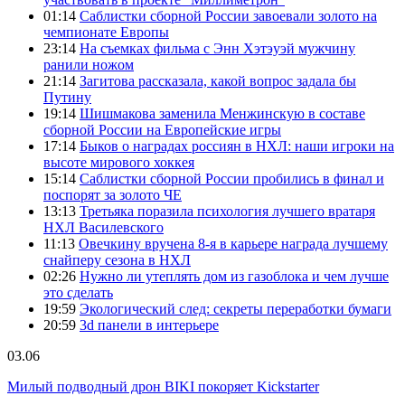
01:14
Саблистки сборной России завоевали золото на
чемпионате Европы
23:14
На съемках фильма с Энн Хэтэуэй мужчину
ранили ножом
21:14
Загитова рассказала, какой вопрос задала бы
Путину
19:14
Шишмакова заменила Менжинскую в составе
сборной России на Европейские игры
17:14
Быков о наградах россиян в НХЛ: наши игроки на
высоте мирового хоккея
15:14
Саблистки сборной России пробились в финал и
поспорят за золото ЧЕ
13:13
Третьяка поразила психология лучшего вратаря
НХЛ Василевского
11:13
Овечкину вручена 8-я в карьере награда лучшему
снайперу сезона в НХЛ
02:26
Нужно ли утеплять дом из газоблока и чем лучше
это сделать
19:59
Экологический след: секреты переработки бумаги
20:59
3d панели в интерьере
03.06
Милый подводный дрон BIKI покоряет Kickstarter