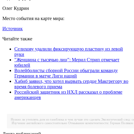
Олег Кудрин
Место события на карте мира:
Источник
Читайте также
Селихову удалили фиксирующую пластину из левой
руки
"Женщина с тысячью лиц": Мерил Стрип отмечает
юбилей
Волейболисты сборной России обыграли команду
Германии в матче Лиги наций
Хабиб заявил, что хотел вырвать сердце Макгрегору во
время болевого приема
Российский защитник из НХЛ рассказал о проблеме
американцев
Нужно ли утеплять дом из газоблока и чем лучше это сделать
Экологический след: с
Изучение английского самостоятельно
Отмывание компетентности: Герман Поляков 
Лента публикаций