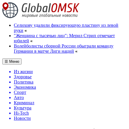
Селихову удалили фиксирующую пластину из левой
руки
«
"Женщина с тысячью лиц": Мерил Стрип отмечает
юбилей
«
Волейболисты сборной России обыграли команду
Германии в матче Лиги наций
«
☰ Меню
Из жизни
Здоровье
Политика
Экономика
Спорт
Авто
Криминал
Культура
Hi-Tech
Новости