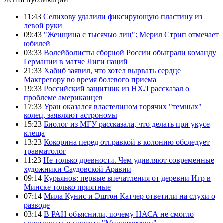
11:43
Селихову удалили фиксирующую пластину из
левой руки
09:43
"Женщина с тысячью лиц": Мерил Стрип отмечает
юбилей
03:33
Волейболисты сборной России обыграли команду
Германии в матче Лиги наций
21:33
Хабиб заявил, что хотел вырвать сердце
Макгрегору во время болевого приема
19:33
Российский защитник из НХЛ рассказал о
проблеме американцев
17:33
Уран оказался властелином горячих "темных"
колец, заявляют астрономы
15:23
Биолог из МГУ рассказала, что делать при укусе
клеща
13:23
Кокорина перед отправкой в колонию обследует
травматолог
11:23
Не только древности. Чем удивляют современные
художники Саудовской Аравии
09:14
Курьянов: первые впечатления от деревни Игр в
Минске только приятные
07:14
Мила Кунис и Эштон Катчер ответили на слухи о
разводе
03:14
В РАН объяснили, почему НАСА не смогло
участвовать в проекте "Миллиметрон"