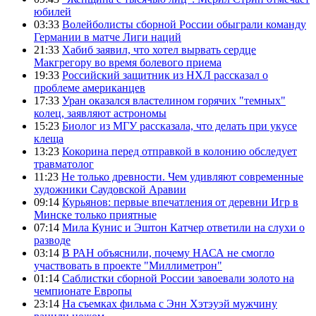
юбилей
03:33
Волейболисты сборной России обыграли команду
Германии в матче Лиги наций
21:33
Хабиб заявил, что хотел вырвать сердце
Макгрегору во время болевого приема
19:33
Российский защитник из НХЛ рассказал о
проблеме американцев
17:33
Уран оказался властелином горячих "темных"
колец, заявляют астрономы
15:23
Биолог из МГУ рассказала, что делать при укусе
клеща
13:23
Кокорина перед отправкой в колонию обследует
травматолог
11:23
Не только древности. Чем удивляют современные
художники Саудовской Аравии
09:14
Курьянов: первые впечатления от деревни Игр в
Минске только приятные
07:14
Мила Кунис и Эштон Катчер ответили на слухи о
разводе
03:14
В РАН объяснили, почему НАСА не смогло
участвовать в проекте "Миллиметрон"
01:14
Саблистки сборной России завоевали золото на
чемпионате Европы
23:14
На съемках фильма с Энн Хэтэуэй мужчину