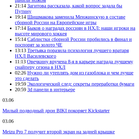
ранили ножом
21:14
Загитова рассказала, какой вопрос задала бы
Путину
19:14
Шишмакова заменила Менжинскую в составе
сборной России на Европейские игры
17:14
Быков о наградах россиян в НХЛ: наши игроки на
высоте мирового хоккея
15:14
Саблистки сборной России пробились в финал и
поспорят за золото ЧЕ
13:13
Третьяка поразила психология лучшего вратаря
НХЛ Василевского
11:13
Овечкину вручена 8-я в карьере награда лучшему
снайперу сезона в НХЛ
02:26
Нужно ли утеплять дом из газоблока и чем лучше
это сделать
19:59
Экологический след: секреты переработки бумаги
20:59
3d панели в интерьере
03.06
Милый подводный дрон BIKI покоряет Kickstarter
03.06
Meizu Pro 7 получит второй экран на задней крышке