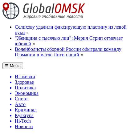
Селихову удалили фиксирующую пластину из левой
руки
«
"Женщина с тысячью лиц": Мерил Стрип отмечает
юбилей
«
Волейболисты сборной России обыграли команду
Германии в матче Лиги наций
«
☰ Меню
Из жизни
Здоровье
Политика
Экономика
Спорт
Авто
Криминал
Культура
Hi-Tech
Новости