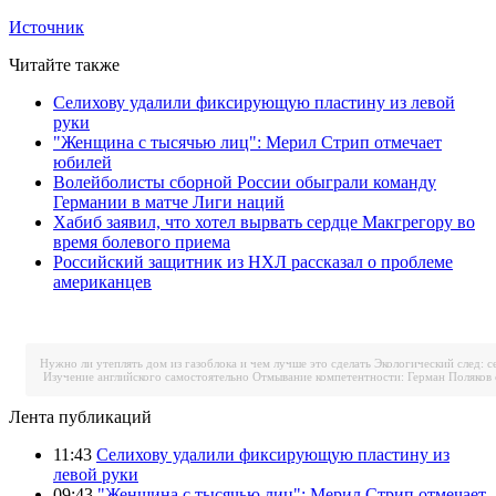
Источник
Читайте также
Селихову удалили фиксирующую пластину из левой
руки
"Женщина с тысячью лиц": Мерил Стрип отмечает
юбилей
Волейболисты сборной России обыграли команду
Германии в матче Лиги наций
Хабиб заявил, что хотел вырвать сердце Макгрегору во
время болевого приема
Российский защитник из НХЛ рассказал о проблеме
американцев
Нужно ли утеплять дом из газоблока и чем лучше это сделать
Экологический след: с
Изучение английского самостоятельно
Отмывание компетентности: Герман Поляков 
Лента публикаций
11:43
Селихову удалили фиксирующую пластину из
левой руки
09:43
"Женщина с тысячью лиц": Мерил Стрип отмечает