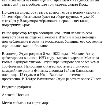
выписывается из больницы и отправляется в подмосковный
санаторий, где пробудет две-три недели, сказал Крок.
По словам директора театра, артист готов к новому сезону и
15 сентября обязательно будет на сборе труппы. А уже 20
сентября у Владимира Абрамовича первый спектакль,
подчеркнул Крок.
Ранее директор театра сообщил, что Этуш неважно себя
почувствовал на отдыхе с женой в Италии и был помещен
под наблюдение в одну из московских больниц, его состояние
оценивалось как стабильное.
Владимир Этуш родился 6 мая 1922 года в Москве. Актер
дебютировал в кино в 1953 году, сыграв в картине Михаила
Ромма Адмирал Ушаков. Этуш экранизировался более чем в
150 фильмах. Наибольшую известность ему принесли
комедийные роли в фильмах Леонида Гайдая Кавказская
пленница, 12 стульев и Иван Васильевич изменяет
профессию. В Театре Вахтангова Этуш работает более 70 лет.
Редактор рубрики
Алексей Носкин
Место события на карте мира: