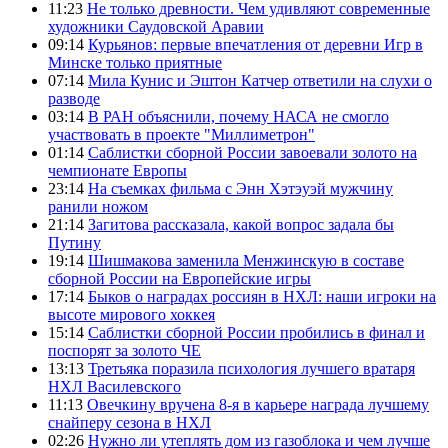
11:23
Не только древности. Чем удивляют современные
художники Саудовской Аравии
09:14
Курьянов: первые впечатления от деревни Игр в
Минске только приятные
07:14
Мила Кунис и Эштон Катчер ответили на слухи о
разводе
03:14
В РАН объяснили, почему НАСА не смогло
участвовать в проекте "Миллиметрон"
01:14
Саблистки сборной России завоевали золото на
чемпионате Европы
23:14
На съемках фильма с Энн Хэтэуэй мужчину
ранили ножом
21:14
Загитова рассказала, какой вопрос задала бы
Путину
19:14
Шишмакова заменила Менжинскую в составе
сборной России на Европейские игры
17:14
Быков о наградах россиян в НХЛ: наши игроки на
высоте мирового хоккея
15:14
Саблистки сборной России пробились в финал и
поспорят за золото ЧЕ
13:13
Третьяка поразила психология лучшего вратаря
НХЛ Василевского
11:13
Овечкину вручена 8-я в карьере награда лучшему
снайперу сезона в НХЛ
02:26
Нужно ли утеплять дом из газоблока и чем лучше