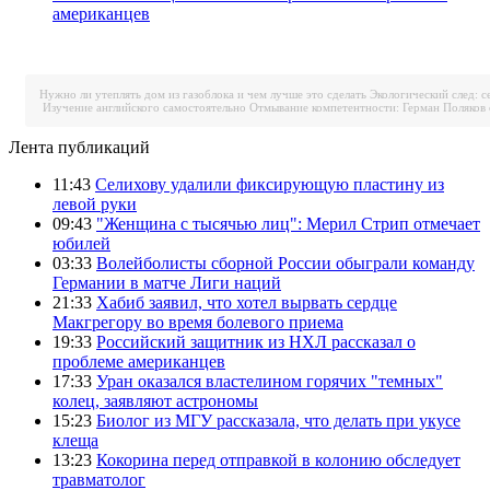
американцев
Нужно ли утеплять дом из газоблока и чем лучше это сделать
Экологический след: с
Изучение английского самостоятельно
Отмывание компетентности: Герман Поляков 
Лента публикаций
11:43
Селихову удалили фиксирующую пластину из
левой руки
09:43
"Женщина с тысячью лиц": Мерил Стрип отмечает
юбилей
03:33
Волейболисты сборной России обыграли команду
Германии в матче Лиги наций
21:33
Хабиб заявил, что хотел вырвать сердце
Макгрегору во время болевого приема
19:33
Российский защитник из НХЛ рассказал о
проблеме американцев
17:33
Уран оказался властелином горячих "темных"
колец, заявляют астрономы
15:23
Биолог из МГУ рассказала, что делать при укусе
клеща
13:23
Кокорина перед отправкой в колонию обследует
травматолог