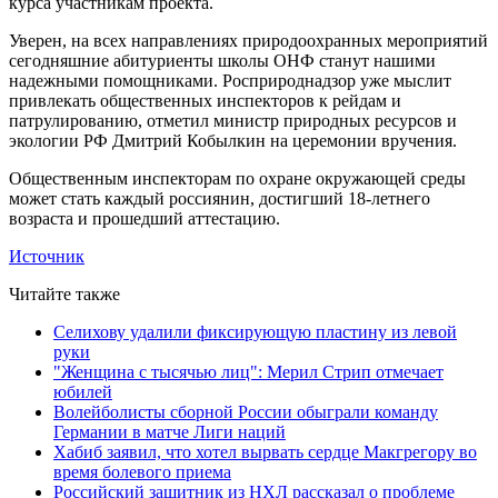
курса участникам проекта.
Уверен, на всех направлениях природоохранных мероприятий
сегодняшние абитуриенты школы ОНФ станут нашими
надежными помощниками. Росприроднадзор уже мыслит
привлекать общественных инспекторов к рейдам и
патрулированию, отметил министр природных ресурсов и
экологии РФ Дмитрий Кобылкин на церемонии вручения.
Общественным инспекторам по охране окружающей среды
может стать каждый россиянин, достигший 18-летнего
возраста и прошедший аттестацию.
Источник
Читайте также
Селихову удалили фиксирующую пластину из левой
руки
"Женщина с тысячью лиц": Мерил Стрип отмечает
юбилей
Волейболисты сборной России обыграли команду
Германии в матче Лиги наций
Хабиб заявил, что хотел вырвать сердце Макгрегору во
время болевого приема
Российский защитник из НХЛ рассказал о проблеме