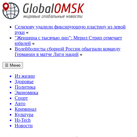
Селихову удалили фиксирующую пластину из левой
руки
«
"Женщина с тысячью лиц": Мерил Стрип отмечает
юбилей
«
Волейболисты сборной России обыграли команду
Германии в матче Лиги наций
«
☰ Меню
Из жизни
Здоровье
Политика
Экономика
Спорт
Авто
Криминал
Культура
Hi-Tech
Новости