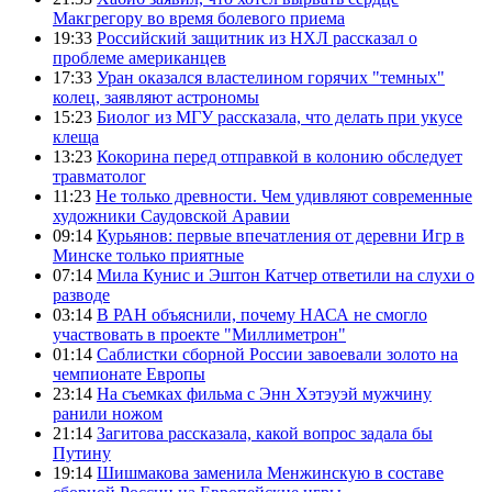
Макгрегору во время болевого приема
19:33
Российский защитник из НХЛ рассказал о
проблеме американцев
17:33
Уран оказался властелином горячих "темных"
колец, заявляют астрономы
15:23
Биолог из МГУ рассказала, что делать при укусе
клеща
13:23
Кокорина перед отправкой в колонию обследует
травматолог
11:23
Не только древности. Чем удивляют современные
художники Саудовской Аравии
09:14
Курьянов: первые впечатления от деревни Игр в
Минске только приятные
07:14
Мила Кунис и Эштон Катчер ответили на слухи о
разводе
03:14
В РАН объяснили, почему НАСА не смогло
участвовать в проекте "Миллиметрон"
01:14
Саблистки сборной России завоевали золото на
чемпионате Европы
23:14
На съемках фильма с Энн Хэтэуэй мужчину
ранили ножом
21:14
Загитова рассказала, какой вопрос задала бы
Путину
19:14
Шишмакова заменила Менжинскую в составе