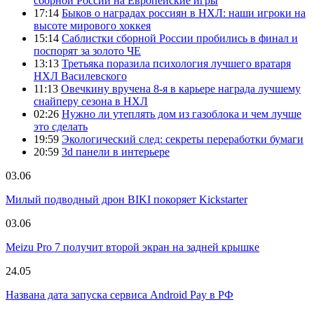
сборной России на Европейские игры
17:14
Быков о наградах россиян в НХЛ: наши игроки на
высоте мирового хоккея
15:14
Саблистки сборной России пробились в финал и
поспорят за золото ЧЕ
13:13
Третьяка поразила психология лучшего вратаря
НХЛ Василевского
11:13
Овечкину вручена 8-я в карьере награда лучшему
снайперу сезона в НХЛ
02:26
Нужно ли утеплять дом из газоблока и чем лучше
это сделать
19:59
Экологический след: секреты переработки бумаги
20:59
3d панели в интерьере
03.06
Милый подводный дрон BIKI покоряет Kickstarter
03.06
Meizu Pro 7 получит второй экран на задней крышке
24.05
Названа дата запуска сервиса Android Pay в РФ