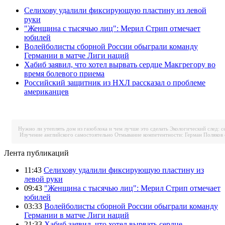
Селихову удалили фиксирующую пластину из левой
руки
"Женщина с тысячью лиц": Мерил Стрип отмечает
юбилей
Волейболисты сборной России обыграли команду
Германии в матче Лиги наций
Хабиб заявил, что хотел вырвать сердце Макгрегору во
время болевого приема
Российский защитник из НХЛ рассказал о проблеме
американцев
Нужно ли утеплять дом из газоблока и чем лучше это сделать
Экологический след: с
Изучение английского самостоятельно
Отмывание компетентности: Герман Поляков 
Лента публикаций
11:43
Селихову удалили фиксирующую пластину из
левой руки
09:43
"Женщина с тысячью лиц": Мерил Стрип отмечает
юбилей
03:33
Волейболисты сборной России обыграли команду
Германии в матче Лиги наций
21:33
Хабиб заявил, что хотел вырвать сердце