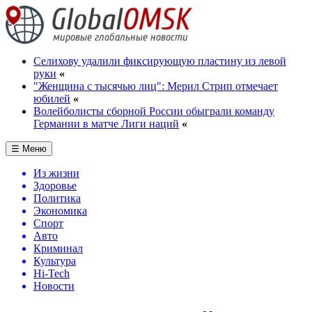
Селихову удалили фиксирующую пластину из левой
руки
«
"Женщина с тысячью лиц": Мерил Стрип отмечает
юбилей
«
Волейболисты сборной России обыграли команду
Германии в матче Лиги наций
«
☰ Меню
Из жизни
Здоровье
Политика
Экономика
Спорт
Авто
Криминал
Культура
Hi-Tech
Новости