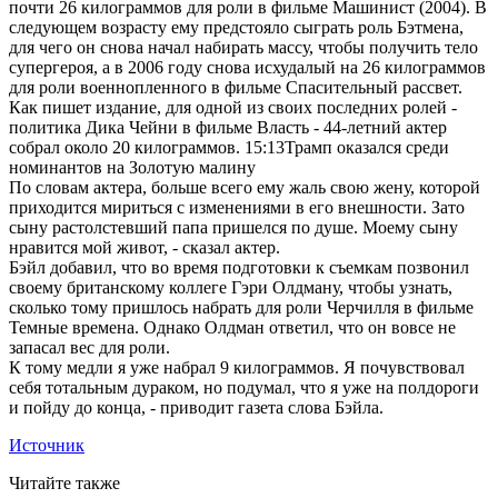
почти 26 килограммов для роли в фильме Машинист (2004). В
следующем возрасту ему предстояло сыграть роль Бэтмена,
для чего он снова начал набирать массу, чтобы получить тело
супергероя, а в 2006 году снова исхудалый на 26 килограммов
для роли военнопленного в фильме Спасительный рассвет.
Как пишет издание, для одной из своих последних ролей -
политика Дика Чейни в фильме Власть - 44-летний актер
собрал около 20 килограммов. 15:13Трамп оказался среди
номинантов на Золотую малину
По словам актера, больше всего ему жаль свою жену, которой
приходится мириться с изменениями в его внешности. Зато
сыну растолстевший папа пришелся по душе. Моему сыну
нравится мой живот, - сказал актер.
Бэйл добавил, что во время подготовки к съемкам позвонил
своему британскому коллеге Гэри Олдману, чтобы узнать,
сколько тому пришлось набрать для роли Черчилля в фильме
Темные времена. Однако Олдман ответил, что он вовсе не
запасал вес для роли.
К тому медли я уже набрал 9 килограммов. Я почувствовал
себя тотальным дураком, но подумал, что я уже на полдороги
и пойду до конца, - приводит газета слова Бэйла.
Источник
Читайте также